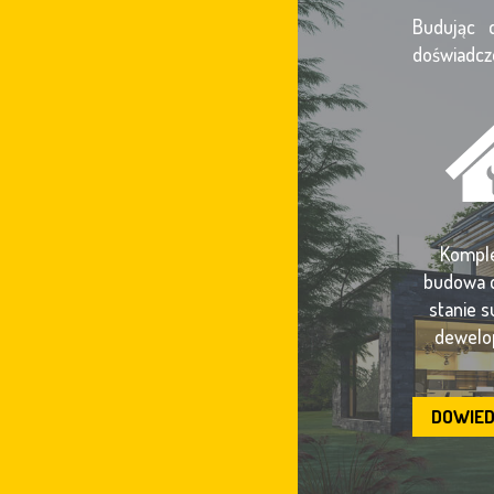
Budując 
doświadcz
Kompl
budowa
stanie 
dewelo
DOWIED