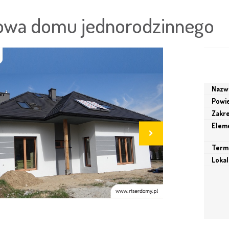
wa domu jednorodzinnego
Nazwa
Powie
Zakre
Elem
Termi
Lokal