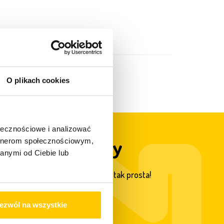
O plikach cookies
ołecznościowe i analizować
apy współpracy
artnerom społecznościowym,
anymi od Ciebie lub
a domu jeszcze nigdy nie była tak prosta!
ezwól na wszystkie