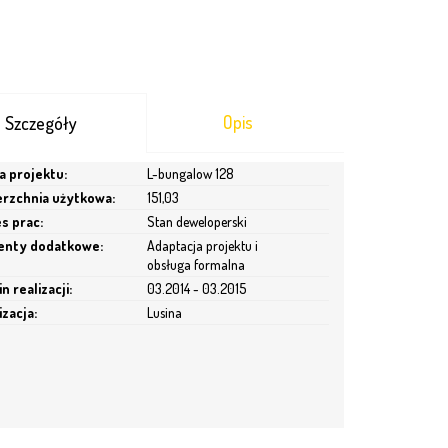
Opis
Szczegóły
 projektu:
L-bungalow 128
rzchnia użytkowa:
151,03
s prac:
Stan deweloperski
enty dodatkowe:
Adaptacja projektu i
obsługa formalna
n realizacji:
03.2014 - 03.2015
izacja:
Lusina