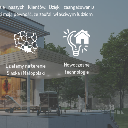
e naszych Klientów. Dzięki zaangażowaniu i
 mają pewność, że zaufali właściwym ludziom.
Nowoczesne
Działamy na terenie
technologie
Śląska i Małopolski