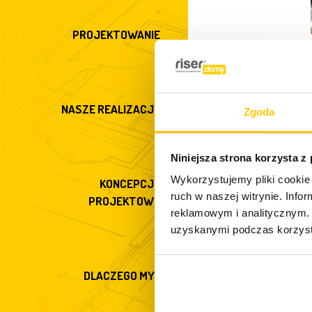
PROJEKTOWANIE
NASZE REALIZACJE
Zgoda
Niniejsza strona korzysta z
Wykorzystujemy pliki cookie 
KONCEPCJE
Co ofer
ruch w naszej witrynie. Inf
PROJEKTOWE
reklamowym i analitycznym. 
uzyskanymi podczas korzysta
Specjalizujemy s
domów. Swoją ofe
DLACZEGO MY?
rzetelność
wyk
zarówno w trakci