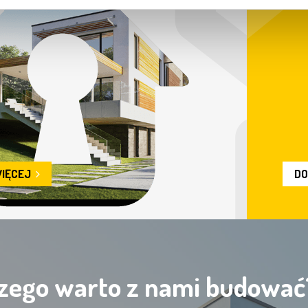
10
Krok
Przekazujemy gotowy
budynek do użytkowania
WIĘCEJ
DO
zego warto z nami budować