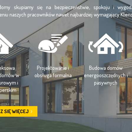
domy skupiamy się na bezpieczeństwie, spokoju i wygodzi
eniu naszych pracowników nawet najbardziej wymagający Klienci
eksowa
Projektowanie i
Budowa domów
 domów w
obsługa formalna
energooszczędnych i
surowym i
pasywnych
perskim
Z SIĘ WIĘCEJ