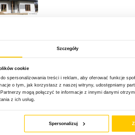
Szczegóły
 plików cookie
do spersonalizowania treści i reklam, aby oferować funkcje sp
ujemy
Et
ormacje o tym, jak korzystasz z naszej witryny, udostępniamy p
Partnerzy mogą połączyć te informacje z innymi danymi otrzym
nia z ich usług.
ię w projektowaniu i kompleksowej budowie
Budow
rtę kierujemy do osób, które cenią
jakość i
onawstwa, a także
bezpieczeństwo
Spersonalizuj
Z
e budowy, jak i po zamieszkaniu w nowym