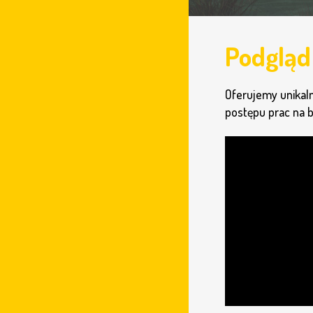
Podgląd
Oferujemy unikaln
postępu prac na 